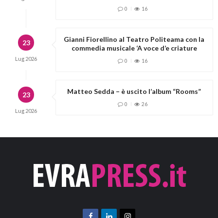
0
16
Gianni Fiorellino al Teatro Politeama con la
23
commedia musicale ‘A voce d’e criature
Lug
2026
0
16
Matteo Sedda – è uscito l’album “Rooms”
23
0
26
Lug
2026