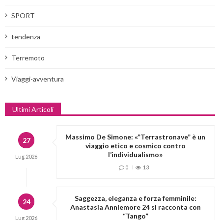
SPORT
tendenza
Terremoto
Viaggi-avventura
Ultimi Articoli
Massimo De Simone: «”Terrastronave” è un
27
viaggio etico e cosmico contro
l’individualismo»
Lug
2026
0
13
Saggezza, eleganza e forza femminile:
24
Anastasia Anniemore 24 si racconta con
“Tango”
Lug
2026