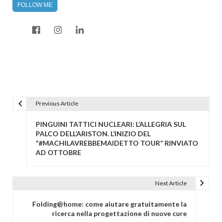
FOLLOW ME
Previous Article
N
a
PINGUINI TATTICI NUCLEARI: L’ALLEGRIA SUL
v
PALCO DELL’ARISTON. L’INIZIO DEL
“#MACHILAVREBBEMAIDETTO TOUR” RINVIATO
i
AD OTTOBRE
g
a
Next Article
z
i
Folding@home: come aiutare gratuitamente la
o
ricerca nella progettazione di nuove cure