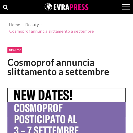
Skip
Skip
to
to
navigation
content
Home
Beauty
Cosmoprof annuncia slittamento a settembre
BEAUTY
Cosmoprof annuncia
slittamento a settembre