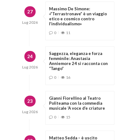
Massimo De Simone:
27
«”Terrastronave” è un viaggio
etico e cosmico contro
Lug
2026
l’individualismo»
0
11
Saggezza, eleganza e forza
24
femminile: Anastasia
Anniemore 24 si racconta con
Lug
2026
“Tango”
0
16
Gianni Fiorellino al Teatro
23
Politeama con la commedia
musicale ‘A voce d’e criature
Lug
2026
0
15
Matteo Sedda – è uscito