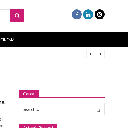
CINEMA
Cerca
ne,
Search
for:
el
en
Articoli Recenti