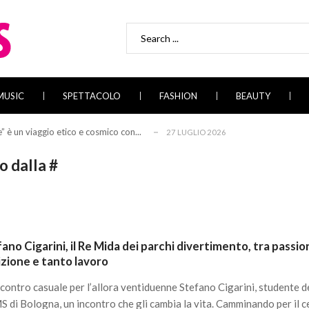
Search
for:
con la commedia musicale ‘A voce d’e criat...
23 LUGLIO 2026
ooms”
23 LUGLIO 2026
MUSIC
SPETTACOLO
FASHION
BEAUTY
ore perduto
22 LUGLIO 2026
è un viaggio etico e cosmico con...
27 LUGLIO 2026
 Anastasia Anniemore 24 si racconta con “Ta...
24 LUGLIO 2026
o dalla #
con la commedia musicale ‘A voce d’e criat...
23 LUGLIO 2026
ooms”
23 LUGLIO 2026
ore perduto
22 LUGLIO 2026
è un viaggio etico e cosmico con...
27 LUGLIO 2026
ano Cigarini, il Re Mida dei parchi divertimento, tra passio
 Anastasia Anniemore 24 si racconta con “Ta...
24 LUGLIO 2026
zione e tanto lavoro
con la commedia musicale ‘A voce d’e criat...
23 LUGLIO 2026
contro casuale per l’allora ventiduenne Stefano Cigarini, studente d
 di Bologna, un incontro che gli cambia la vita. Camminando per il c