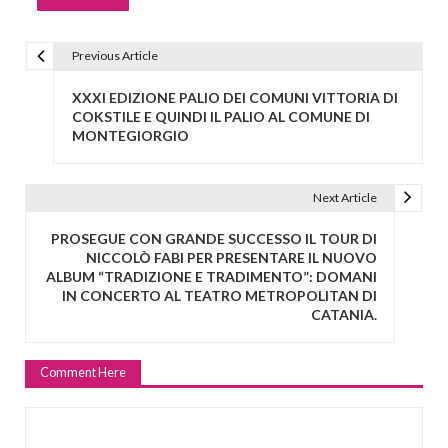
Previous Article
N
a
XXXI EDIZIONE PALIO DEI COMUNI VITTORIA DI
v
COKSTILE E QUINDI IL PALIO AL COMUNE DI
MONTEGIORGIO
i
g
a
Next Article
z
PROSEGUE CON GRANDE SUCCESSO IL TOUR DI
i
NICCOLÒ FABI PER PRESENTARE IL NUOVO
o
ALBUM “TRADIZIONE E TRADIMENTO”: DOMANI
IN CONCERTO AL TEATRO METROPOLITAN DI
n
CATANIA.
e
a
Comment Here
r
t
i