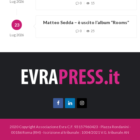
Lug
2026
0
15
Matteo Sedda – è uscito l’album “Rooms”
23
0
25
Lug
2026
2020 Copyright Associazione Evra C.F. 93157960423 - Piazza Rondanini -
00186 Roma (RM) - Iscrizione al tribunale : 1004/2021 V.G. tribunale AN