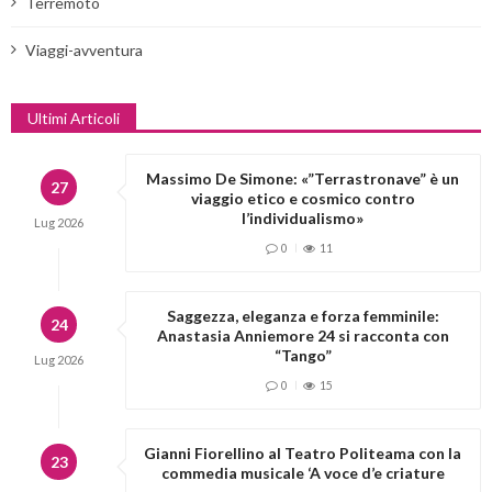
Terremoto
Viaggi-avventura
Ultimi Articoli
Massimo De Simone: «”Terrastronave” è un
27
viaggio etico e cosmico contro
l’individualismo»
Lug
2026
0
11
Saggezza, eleganza e forza femminile:
24
Anastasia Anniemore 24 si racconta con
“Tango”
Lug
2026
0
15
Gianni Fiorellino al Teatro Politeama con la
23
commedia musicale ‘A voce d’e criature