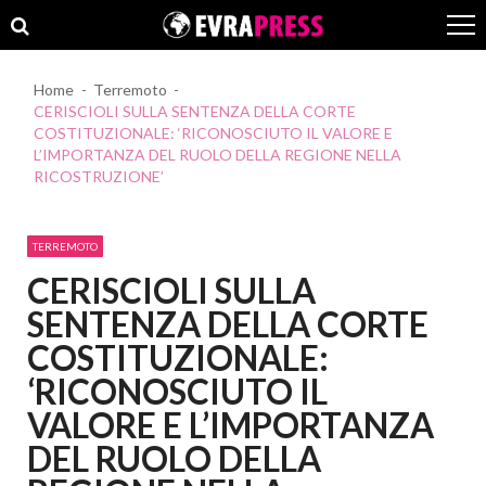
Skip
Skip
to
to
navigation
content
Home
Terremoto
CERISCIOLI SULLA SENTENZA DELLA CORTE
COSTITUZIONALE: ‘RICONOSCIUTO IL VALORE E
L’IMPORTANZA DEL RUOLO DELLA REGIONE NELLA
RICOSTRUZIONE’
TERREMOTO
CERISCIOLI SULLA
SENTENZA DELLA CORTE
COSTITUZIONALE:
‘RICONOSCIUTO IL
VALORE E L’IMPORTANZA
DEL RUOLO DELLA