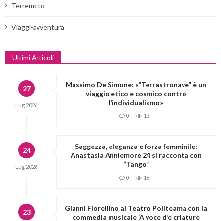
Terremoto
Viaggi-avventura
Ultimi Articoli
Massimo De Simone: «”Terrastronave” è un
27
viaggio etico e cosmico contro
l’individualismo»
Lug
2026
0
13
Saggezza, eleganza e forza femminile:
24
Anastasia Anniemore 24 si racconta con
“Tango”
Lug
2026
0
16
Gianni Fiorellino al Teatro Politeama con la
23
commedia musicale ‘A voce d’e criature