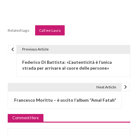
Related tags :
Call me Laura
Previous Article
N
a
Federico Di Battista: «L’autenticità è l’unica
v
strada per arrivare al cuore delle persone»
i
g
Next Article
a
z
Francesco Morittu – è uscito l’album “Amal Fatah”
i
o
Comment Here
n
e