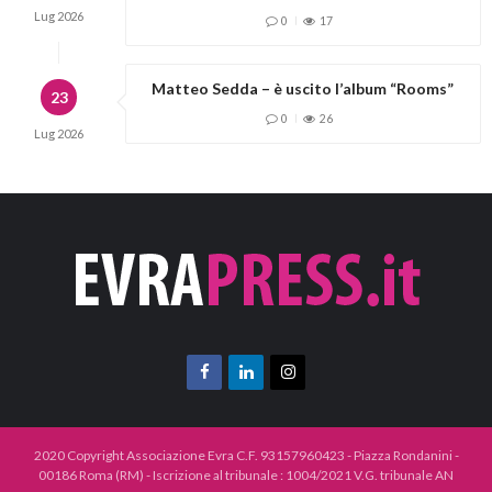
Lug
2026
0
17
Matteo Sedda – è uscito l’album “Rooms”
23
0
26
Lug
2026
2020 Copyright Associazione Evra C.F. 93157960423 - Piazza Rondanini -
00186 Roma (RM) - Iscrizione al tribunale : 1004/2021 V.G. tribunale AN