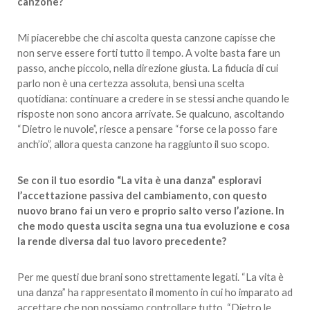
canzone?
Mi piacerebbe che chi ascolta questa canzone capisse che
non serve essere forti tutto il tempo. A volte basta fare un
passo, anche piccolo, nella direzione giusta. La fiducia di cui
parlo non è una certezza assoluta, bensì una scelta
quotidiana: continuare a credere in se stessi anche quando le
risposte non sono ancora arrivate. Se qualcuno, ascoltando
“Dietro le nuvole”, riesce a pensare “forse ce la posso fare
anch’io”, allora questa canzone ha raggiunto il suo scopo.
Se con il tuo esordio “La vita è una danza” esploravi
l’accettazione passiva del cambiamento, con questo
nuovo brano fai un vero e proprio salto verso l’azione. In
che modo questa uscita segna una tua evoluzione e cosa
la rende diversa dal tuo lavoro precedente?
Per me questi due brani sono strettamente legati. “La vita è
una danza” ha rappresentato il momento in cui ho imparato ad
accettare che non possiamo controllare tutto. “Dietro le