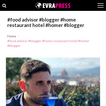
Skip
Skip
to
to
navigation
content
#food advisor #blogger #home
restaurant hotel #homer #blogger
Home
#food advisor #blogger #home restaurant hotel #homer
#blogger