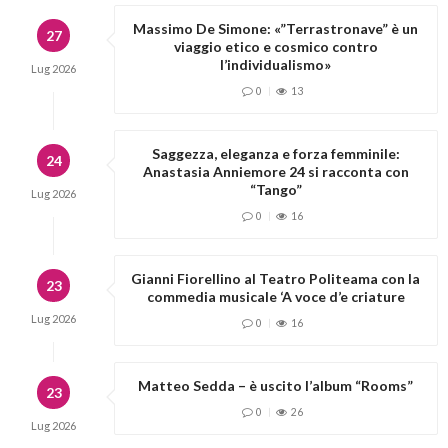
Massimo De Simone: «”Terrastronave” è un
27
viaggio etico e cosmico contro
l’individualismo»
Lug
2026
0
13
Saggezza, eleganza e forza femminile:
24
Anastasia Anniemore 24 si racconta con
“Tango”
Lug
2026
0
16
Gianni Fiorellino al Teatro Politeama con la
23
commedia musicale ‘A voce d’e criature
Lug
2026
0
16
Matteo Sedda – è uscito l’album “Rooms”
23
0
26
Lug
2026